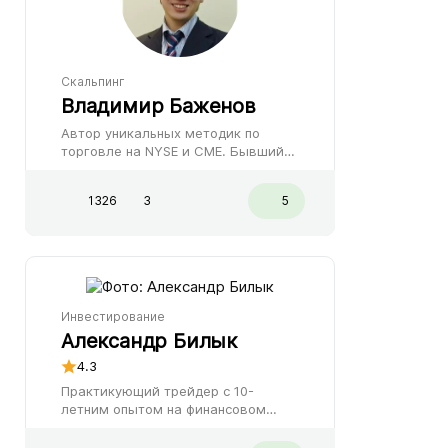
Скальпинг
Владимир Баженов
Автор уникальных методик по
торговле на NYSE и СМЕ. Бывший
соучредитель брокерской компании
UnitedTraders. Частный инвестор и
1326
3
5
практикующий трейдер Владимир
Баженов.
Инвестирование
Александр Билык
4.3
Практикующий трейдер с 10-
летним опытом на финансовом
рынке. Создатель и действующий
руководитель онлайн-академии