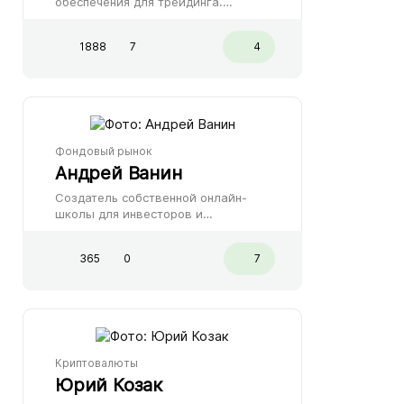
обеспечения для трейдинга.
Специалист по торговле на бирже
Forex. Автор нескольких курсов для
1888
7
4
начинающих инвесторов.
Основатель крупной онлайн-школы
Кирилл Боровский.
Фондовый рынок
Андрей Ванин
Создатель собственной онлайн-
школы для инвесторов и
трейдеров. Лицензированный
финансовый консультант, имеющий
365
0
7
сертификаты ФСФР (1.0 и 5.0).
Андрей Ванин - автор курсов по
фьючерсам и дивидендным акциям.
Криптовалюты
Юрий Козак