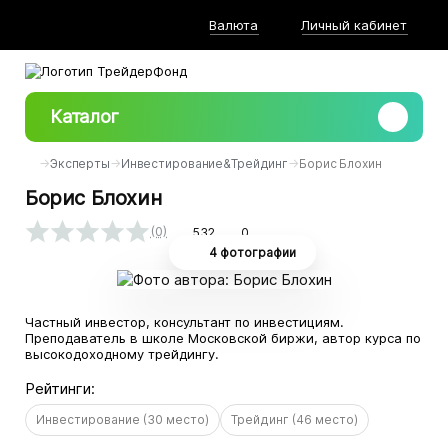
Валюта
Личный кабинет
Каталог
→
Эксперты
→
Инвестирование
&
Трейдинг
→
Борис Блохин
Борис Блохин
(0)
532
0
Средняя оценка 0.0 из 5 на основании 0 голосов
4 фотографии
Частный инвестор, консультант по инвестициям.
Преподаватель в школе Московской биржи, автор курса по
высокодоходному трейдингу.
Рейтинги:
Инвестирование (30 место)
Трейдинг (46 место)