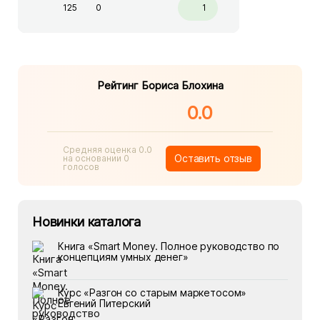
125
0
1
для начинающих инвесторов. Автор
торговой стратегии, основанной на
теории Фибоначчи.
Рейтинг Бориса Блохина
0.0
Средняя оценка 0.0
Оставить отзыв
на основании 0
голосов
Новинки каталога
Книга «Smart Money. Полное руководство по
концепциям умных денег»
Курс «Разгон со старым маркетосом»
Евгений Питерский