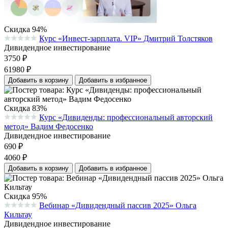
Скидка 94%
Курс «Инвест-зарплата. VIP» Дмитрий Толстяков
Средняя оценка 0.0 из 5 на основании 0 голосов
Дивидендное инвестирование
3750
₽
61980
₽
Добавить в корзину
Добавить в избранное
Скидка 83%
Курс «Дивиденды: профессиональный авторский
Средняя оценка 0.0 из 5 на основании 0 голосов
метод» Вадим Федосенко
Дивидендное инвестирование
690
₽
4060
₽
Добавить в корзину
Добавить в избранное
Скидка 95%
Вебинар «Дивидендный пассив 2025» Ольга
Средняя оценка 0.0 из 5 на основании 0 голосов
Кильтау
Дивидендное инвестирование