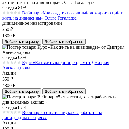
Скидка 81%
Вебинар «Как создать пассивный доход от акций и
Средняя оценка 0.0 из 5 на основании 0 голосов
жить на дивиденды» Ольга Гогаладзе
Дивидендное инвестирование
250
₽
1300
₽
Добавить в корзину
Добавить в избранное
Скидка 93%
Курс «Как жить на дивиденды» от Дмитрия
Средняя оценка 0.0 из 5 на основании 0 голосов
Александрова
Акции
350
₽
4800
₽
Добавить в корзину
Добавить в избранное
Скидка 87%
Вебинар «5 стратегий, как заработать на
Средняя оценка 0.0 из 5 на основании 0 голосов
дивидендных акциях»
Акции
100
₽