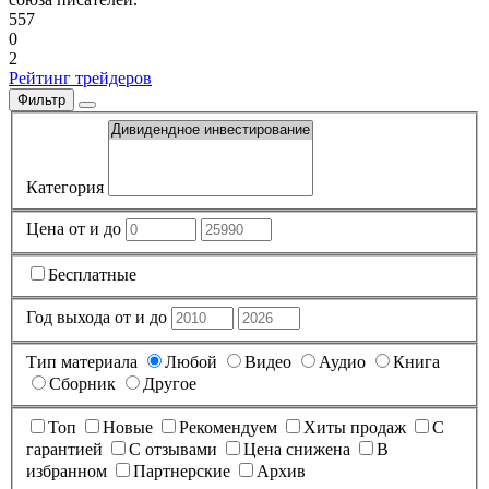
557
0
2
Рейтинг трейдеров
Фильтр
Категория
Цена от и до
Бесплатные
Год выхода от и до
Тип материала
Любой
Видео
Аудио
Книга
Сборник
Другое
Топ
Новые
Рекомендуем
Хиты продаж
С
гарантией
С отзывами
Цена снижена
В
избранном
Партнерские
Архив