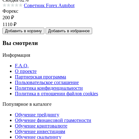
Советник Forex Autobot
Средняя оценка 0.0 из 5 на основании 0 голосов
Форекс
200
₽
1110
₽
Добавить в корзину
Добавить в избранное
Вы смотрели
Информация
F.A.Q.
О проекте
Партнерская программа
Пользовательское соглашение
Политика конфиденциальности
Политика в отношении файлов cookies
Популярное в каталоге
Обучение трейдингу
Обучение финансовой грамотности
Обучение криптовалюте
Обучение инвестициям
Обучение скальпингу