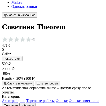
Mail.ru
Одноклассники
Добавить в избранное
Советник Theorem
(0)
Средняя оценка 0.0 из 5 на основании 0 голосов
471
0
0
Сайт:
показать url
500
₽
29000
₽
-98%
Кэшбэк: 20% (
100
₽
)
Добавить в корзину
Есть вопросы?
Автоматическая обработка заказа – доступ сразу после
оплаты.
Категории:
Алготрейдинг
Торговые роботы
Форекс
Форекс советники
Описание
Отзывы