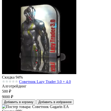
Скидка 94%
Советник Lazy Trader 3.0 + 4.0
Средняя оценка 0.0 из 5 на основании 0 голосов
Алготрейдинг
500
₽
9000
₽
Добавить в корзину
Добавить в избранное