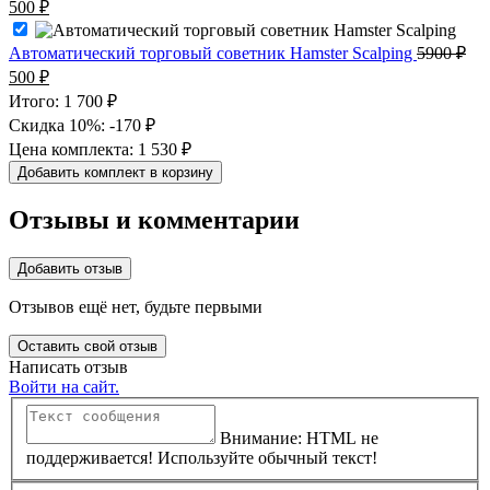
Первоначальная
Текущая
500
₽
3663 ₽.
цена
цена:
составляла
500 ₽.
Автоматический торговый советник Hamster Scalping
5900
₽
29000 ₽.
Первоначальная
Текущая
500
₽
цена
цена:
Итого:
1 700 ₽
составляла
500 ₽.
Скидка 10%:
-170 ₽
5900 ₽.
Цена комплекта:
1 530 ₽
Добавить комплект в корзину
Отзывы и комментарии
Добавить отзыв
Отзывов ещё нет, будьте первыми
Оставить свой отзыв
Написать отзыв
Войти на сайт.
Внимание: HTML не
поддерживается! Используйте обычный текст!