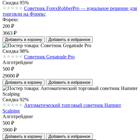
Скидка 95%
Советник ForexRobberPro — идеальное решение для
Средняя оценка 0.0 из 5 на основании 0 голосов
торговли на Форекс
Форекс
200
₽
3663
₽
Добавить в корзину
Добавить в избранное
Скидка 98%
Советник Gegatrade Pro
Средняя оценка 0.0 из 5 на основании 0 голосов
Алготрейдинг
500
₽
29000
₽
Добавить в корзину
Добавить в избранное
Скидка 92%
Автоматический торговый советник Hamster
Средняя оценка 0.0 из 5 на основании 0 голосов
Scalping
Алготрейдинг
500
₽
5900
₽
Добавить в корзину
Добавить в избранное