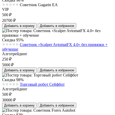
Скидка 98%
Советник Gagarin EA
Средняя оценка 0.0 из 5 на основании 0 голосов
VIP
500
₽
20700
₽
Добавить в корзину
Добавить в избранное
Скидка 95%
Советник «Scalper AvtomatFX 4.0» без привязки +
Средняя оценка 0.0 из 5 на основании 0 голосов
обучение
Алготрейдинг
250
₽
5000
₽
Добавить в корзину
Добавить в избранное
Скидка 98%
Торговый робот Сейфбот
Средняя оценка 0.0 из 5 на основании 0 голосов
Алготрейдинг
500
₽
30000
₽
Добавить в корзину
Добавить в избранное
Скидка 82%