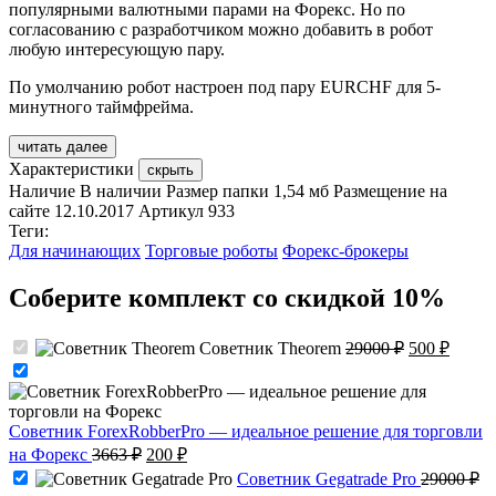
популярными валютными парами на Форекс. Но по
согласованию с разработчиком можно добавить в робот
любую интересующую пару.
По умолчанию робот настроен под пару EURCHF для 5-
минутного таймфрейма.
читать далее
Характеристики
скрыть
Наличие
В наличии
Размер папки
1,54 мб
Размещение на
сайте
12.10.2017
Артикул
933
Теги:
Для начинающих
Торговые роботы
Форекс-брокеры
Соберите комплект со скидкой 10%
Первоначал
Текущ
Советник Theorem
29000
₽
500
₽
цена
цена:
составляла
500 ₽.
29000 ₽.
Советник ForexRobberPro — идеальное решение для торговли
Первоначальная
Текущая
на Форекс
3663
₽
200
₽
цена
цена:
Советник Gegatrade Pro
29000
₽
составляла
200 ₽.