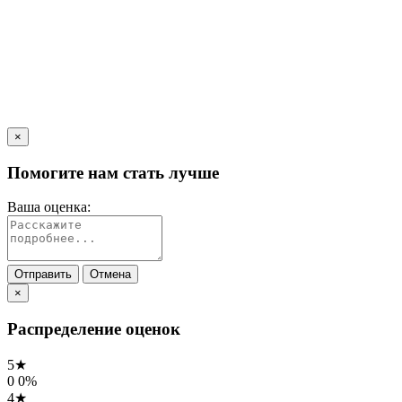
×
Помогите нам стать лучше
Ваша оценка:
Отправить
Отмена
×
Распределение оценок
5★
0
0%
4★