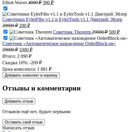
Первоначальная
Текущая
Elliott Waves
4000
₽
390
₽
цена
цена:
составляла
390 ₽.
4000 ₽.
Советники EylerFibo v1.1 и EylerTools v1.1 Дмитрий Эйлер
Первоначальная
Текущая
20000
₽
200
₽
цена
цена:
Первоначал
Текущ
Советник Theorem
29000
₽
500
₽
составляла
200 ₽.
цена
цена:
20000 ₽.
составляла
500 ₽.
Советник «Автоматическое нахождение OrderBlock-ов»
29000 ₽.
Первоначальная
Текущая
29000
₽
1000
₽
цена
цена:
Итого:
2 090 ₽
составляла
1000 ₽.
Скидка 10%:
-209 ₽
29000 ₽.
Цена комплекта:
1 881 ₽
Добавить комплект в корзину
Отзывы и комментарии
Добавить отзыв
Отзывов ещё нет, будьте первыми
Оставить свой отзыв
Написать отзыв