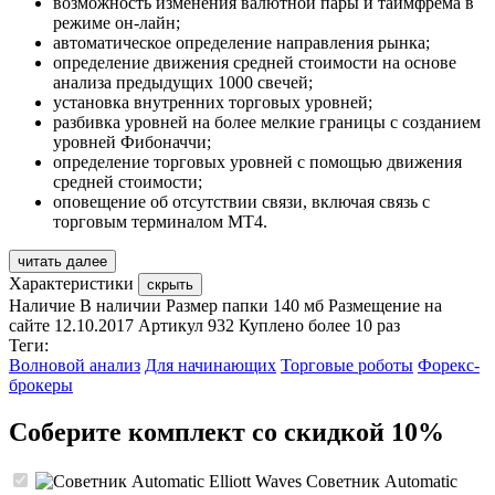
возможность изменения валютной пары и таймфрема в
режиме он-лайн;
автоматическое определение направления рынка;
определение движения средней стоимости на основе
анализа предыдущих 1000 свечей;
установка внутренних торговых уровней;
разбивка уровней на более мелкие границы с созданием
уровней Фибоначчи;
определение торговых уровней с помощью движения
средней стоимости;
оповещение об отсутствии связи, включая связь с
торговым терминалом MT4.
читать далее
Характеристики
скрыть
Наличие
В наличии
Размер папки
140 мб
Размещение на
сайте
12.10.2017
Артикул
932
Куплено
более 10 раз
Теги:
Волновой анализ
Для начинающих
Торговые роботы
Форекс-
брокеры
Соберите комплект со скидкой 10%
Советник Automatic