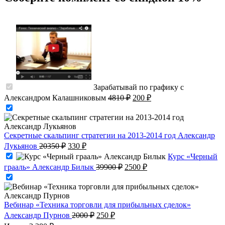
Зарабатывай по графику с
Первоначальная
Текущая
Александром Калашниковым
4810
₽
200
₽
цена
цена:
составляла
200 ₽.
4810 ₽.
Секретные скальпинг стратегии на 2013-2014 год Александр
Первоначальная
Текущая
Лукьянов
20350
₽
330
₽
цена
цена:
Курс «Черный
составляла
330 ₽.
Первоначальная
Текущая
грааль» Александр Билык
39900
₽
2500
₽
20350 ₽.
цена
цена:
составляла
2500 ₽.
39900 ₽.
Вебинар «Техника торговли для прибыльных сделок»
Первоначальная
Текущая
Александр Пурнов
2000
₽
250
₽
цена
цена: