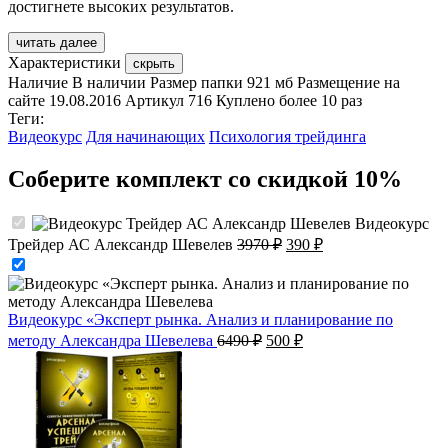
достигнете высоких результатов.
читать далее
Характеристики
скрыть
Наличие
В наличии
Размер папки
921 мб
Размещение на
сайте
19.08.2016
Артикул
716
Куплено
более 10 раз
Теги:
Видеокурс
Для начинающих
Психология трейдинга
Соберите комплект со скидкой 10%
Видеокурс
Первоначальная
Текущая
Трейдер АС Александр Шевелев
3970
₽
390
₽
цена
цена:
составляла
390 ₽.
3970 ₽.
Видеокурс «Эксперт рынка. Анализ и планирование по
Первоначальная
Текущая
методу Александра Шевелева
6490
₽
500
₽
цена
цена:
составляла
500 ₽.
6490 ₽.