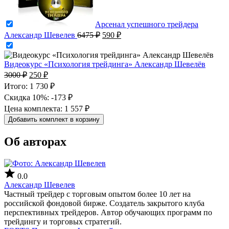
Арсенал успешного трейдера
Первоначальная
Текущая
Александр Шевелев
6475
₽
590
₽
цена
цена:
составляла
590 ₽.
6475 ₽.
Видеокурс «Психология трейдинга» Александр Шевелёв
Первоначальная
Текущая
3000
₽
250
₽
цена
цена:
Итого:
1 730 ₽
составляла
250 ₽.
Скидка 10%:
-173 ₽
3000 ₽.
Цена комплекта:
1 557 ₽
Добавить комплект в корзину
Об авторах
0.0
Александр Шевелев
Частный трейдер с торговым опытом более 10 лет на
российской фондовой бирже. Создатель закрытого клуба
перспективных трейдеров. Автор обучающих программ по
трейдингу и торговых стратегий.