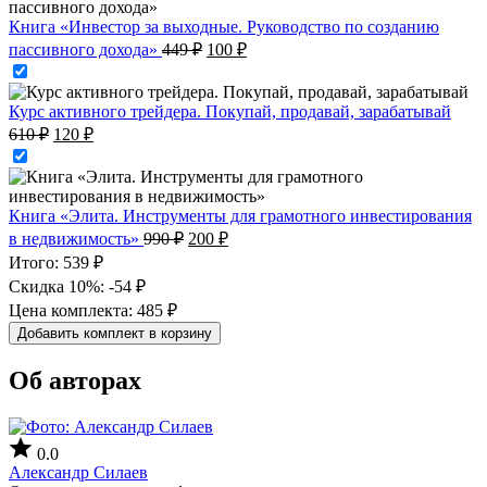
459 ₽.
Книга «Инвестор за выходные. Руководство по созданию
Первоначальная
Текущая
пассивного дохода»
449
₽
100
₽
цена
цена:
составляла
100 ₽.
449 ₽.
Курс активного трейдера. Покупай, продавай, зарабатывай
Первоначальная
Текущая
610
₽
120
₽
цена
цена:
составляла
120 ₽.
610 ₽.
Книга «Элита. Инструменты для грамотного инвестирования
Первоначальная
Текущая
в недвижимость»
990
₽
200
₽
цена
цена:
Итого:
539 ₽
составляла
200 ₽.
Скидка 10%:
-54 ₽
990 ₽.
Цена комплекта:
485 ₽
Добавить комплект в корзину
Об авторах
0.0
Александр Силаев