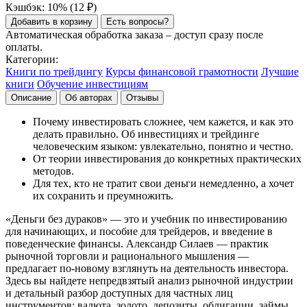
Кэшбэк: 10% (
12
₽
)
Добавить в корзину
Есть вопросы?
Автоматическая обработка заказа – доступ сразу после
оплаты.
Категории:
Книги по трейдингу
Курсы финансовой грамотности
Лучшие
книги
Обучение инвестициям
Описание
Об авторах
Отзывы
Почему инвестировать сложнее, чем кажется, и как это
делать правильно. Об инвестициях и трейдинге
человеческим языком: увлекательно, понятно и честно.
От теории инвестирования до конкретных практических
методов.
Для тех, кто не тратит свои деньги немедленно, а хочет
их сохранить и преумножить.
«Деньги без дураков» — это и учебник по инвестированию
для начинающих, и пособие для трейдеров, и введение в
поведенческие финансы. Александр Силаев — практик
рыночной торговли и рационального мышления —
предлагает по-новому взглянуть на деятельность инвестора.
Здесь вы найдете непредвзятый анализ рыночной индустрии
и детальный разбор доступных для частных лиц
инструментов: валюта, золото, депозиты, облигации, займы,