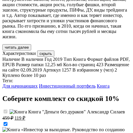
акции стоимости, акции роста, голубые фишки, второй
эшелон, структурные продукты, ПИФы, ДУ, виды трейдинга
и т.д. Автор показывает, где именно и как теряет инвестор,
раскрывает хитрости и уловки участников финансового
рынка. По его признанию, в 2010, когда он начинал, такая
книга сэкономила бы ему сотни тысяч рублей и месяцы
жизни.
читать далее
Характеристики
скрыть
Наличие
В наличии
Год
2019
Тип
Книга
Формат файлов
PDF,
EPUB
Размер папки
12,25 мб
Кол-во страниц
423
Размещение
на сайте
02.09.2019
Артикул
1257
В избранном у (чел)
2
Куплено
более 10 раз
Теги:
Для начинающих
Инвестиционный портфель
Книга
Соберите комплект со скидкой 10%
Книга "Деньги без дураков" Александр Силаев
Первоначальная
Текущая
459
₽
119
₽
цена
цена:
составляла
119 ₽.