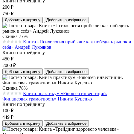
Книги по трейдингу
200
₽
750
₽
Добавить в корзину
Добавить в избранное
Скидка 77%
Книга «Психология прибыли: как победить рынок и
Средняя оценка 0.0 из 5 на основании 0 голосов
себя» Андрей Лукоянов
Книги по трейдингу
450
₽
2000
₽
Добавить в корзину
Добавить в избранное
Скидка 78%
Книга-практикум «Finomen инвестиций.
Средняя оценка 0.0 из 5 на основании 0 голосов
Финансовая грамотность» Никита Куценко
Книги по трейдингу
100
₽
449
₽
Добавить в корзину
Добавить в избранное