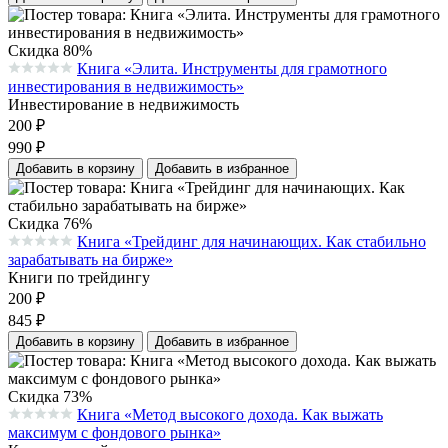
Скидка 80%
Книга «Элита. Инструменты для грамотного
Средняя оценка 0.0 из 5 на основании 0 голосов
инвестирования в недвижимость»
Инвестирование в недвижимость
200
₽
990
₽
Добавить в корзину
Добавить в избранное
Скидка 76%
Книга «Трейдинг для начинающих. Как стабильно
Средняя оценка 0.0 из 5 на основании 0 голосов
зарабатывать на бирже»
Книги по трейдингу
200
₽
845
₽
Добавить в корзину
Добавить в избранное
Скидка 73%
Книга «Метод высокого дохода. Как выжать
Средняя оценка 0.0 из 5 на основании 0 голосов
максимум с фондового рынка»