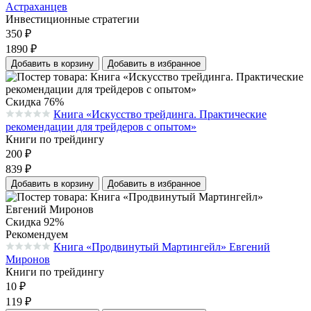
Астраханцев
Инвестиционные стратегии
350
₽
1890
₽
Добавить в корзину
Добавить в избранное
Скидка 76%
Книга «Искусство трейдинга. Практические
Средняя оценка 0.0 из 5 на основании 0 голосов
рекомендации для трейдеров с опытом»
Книги по трейдингу
200
₽
839
₽
Добавить в корзину
Добавить в избранное
Скидка 92%
Рекомендуем
Книга «Продвинутый Мартингейл» Евгений
Средняя оценка 0.0 из 5 на основании 0 голосов
Миронов
Книги по трейдингу
10
₽
119
₽