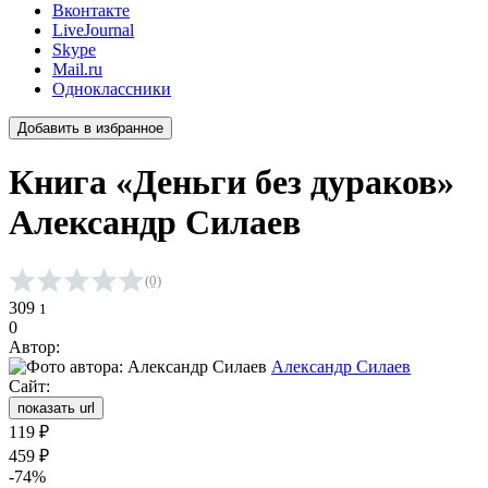
Вконтакте
LiveJournal
Skype
Mail.ru
Одноклассники
Добавить в избранное
Книга «Деньги без дураков»
Александр Силаев
(0)
Средняя оценка 0.0 из 5 на основании 0 голосов
309
1
0
Автор:
Александр Силаев
Сайт:
показать url
119
₽
459
₽
-74%