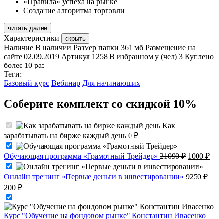
«Правила» успеха на рынке
Создание алгоритма торговли
читать далее
Характеристики
скрыть
Наличие
В наличии
Размер папки
361 мб
Размещение на
сайте
02.09.2019
Артикул
1258
В избранном у (чел)
3
Куплено
более 10 раз
Теги:
Базовый курс
Вебинар
Для начинающих
Соберите комплект со скидкой 10%
Как
зарабатывать на бирже каждый день
0
₽
Первонач
Те
Обучающая программа «Грамотный Трейдер»
21090
₽
1000
₽
цена
це
составля
10
Онлайн тренинг «Первые деньги в инвестировании»
9250
₽
21090 ₽.
Первоначальная
Текущая
200
₽
цена
цена:
составляла
200 ₽.
9250 ₽.
Курс "Обучение на фондовом рынке" Константин Ивасенко