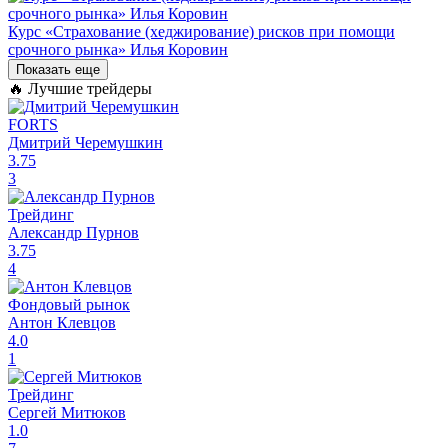
Курс «Страхование (хеджирование) рисков при помощи
срочного рынка» Илья Коровин
Показать еще
🔥 Лучшие трейдеры
FORTS
Дмитрий Черемушкин
3.75
3
Трейдинг
Александр Пурнов
3.75
4
Фондовый рынок
Антон Клевцов
4.0
1
Трейдинг
Сергей Митюков
1.0