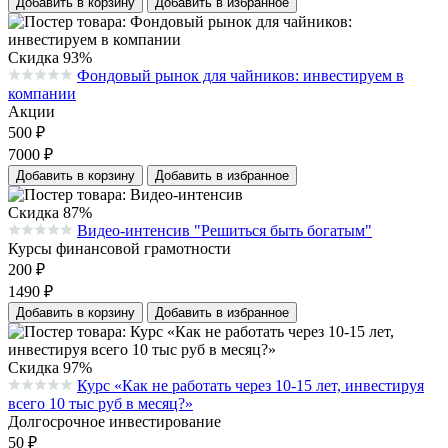
Добавить в корзину
Добавить в избранное
Скидка 93%
Фондовый рынок для чайников: инвестируем в
Средняя оценка 0.0 из 5 на основании 0 голосов
компании
Акции
500
₽
7000
₽
Добавить в корзину
Добавить в избранное
Скидка 87%
Видео-интенсив "Решиться быть богатым"
Средняя оценка 0.0 из 5 на основании 0 голосов
Курсы финансовой грамотности
200
₽
1490
₽
Добавить в корзину
Добавить в избранное
Скидка 97%
Курс «Как не работать через 10-15 лет, инвестируя
Средняя оценка 0.0 из 5 на основании 0 голосов
всего 10 тыс руб в месяц?»
Долгосрочное инвестирование
50
₽