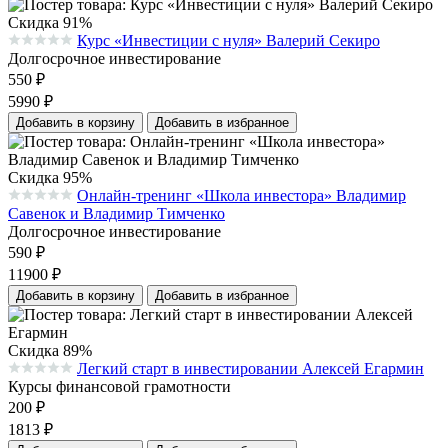
Скидка 91%
Курс «Инвестиции с нуля» Валерий Секиро
Средняя оценка 0.0 из 5 на основании 0 голосов
Долгосрочное инвестирование
550
₽
5990
₽
Добавить в корзину
Добавить в избранное
Скидка 95%
Онлайн-тренинг «Школа инвестора» Владимир
Средняя оценка 0.0 из 5 на основании 0 голосов
Савенок и Владимир Тимченко
Долгосрочное инвестирование
590
₽
11900
₽
Добавить в корзину
Добавить в избранное
Скидка 89%
Легкий старт в инвестировании Алексей Егармин
Средняя оценка 0.0 из 5 на основании 0 голосов
Курсы финансовой грамотности
200
₽
1813
₽