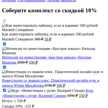
Вебинар
Для начинающих
Личные финансы
Соберите комплект со скидкой 10%
Как инвестировать чайнику, если в кармане 500 рублей
Первоначальная
Текущая
Матвей Северянин
399
₽
50
₽
цена
цена:
составляла
50 ₽.
399 ₽.
Интенсив по инвестициям «Быстрое начало» Наталья
Первоначальная
Текущая
Иванова
2000
₽
450
₽
цена
цена:
составляла
450 ₽.
2000 ₽.
Инвестиции со знаком плюс. Практический онлайн курс в
Первоначальная
Текущая
записи Юлия Михайлова
8700
₽
500
₽
цена
цена:
Курс
составляла
500 ₽.
Первоначальная
Текущая
«Инвестиции с нуля» Валерий Секиро
5990
₽
550
₽
8700 ₽.
цена
цена:
Итого:
1 550 ₽
составляла
550 ₽.
Скидка 10%:
-155 ₽