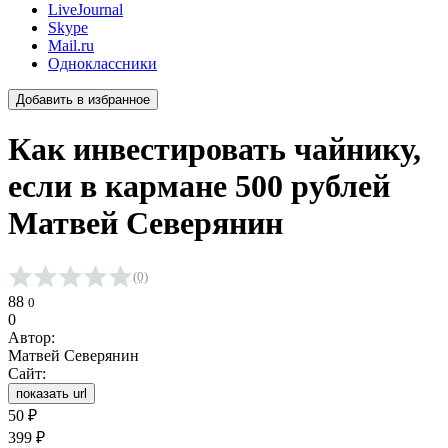
LiveJournal
Skype
Mail.ru
Одноклассники
Добавить в избранное
Как инвестировать чайнику,
если в кармане 500 рублей
Матвей Северянин
(0)
Средняя оценка 0.0 из 5 на основании 0 голосов
88
0
0
Автор:
Матвей Северянин
Сайт:
показать url
50
₽
399
₽