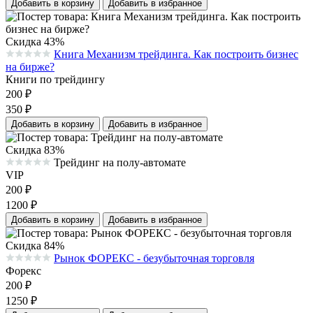
Добавить в корзину
Добавить в избранное
Скидка 43%
Книга Механизм трейдинга. Как построить бизнес
Средняя оценка 0.0 из 5 на основании 0 голосов
на бирже?
Книги по трейдингу
200
₽
350
₽
Добавить в корзину
Добавить в избранное
Скидка 83%
Трейдинг на полу-автомате
Средняя оценка 0.0 из 5 на основании 0 голосов
VIP
200
₽
1200
₽
Добавить в корзину
Добавить в избранное
Скидка 84%
Рынок ФОРЕКС - безубыточная торговля
Средняя оценка 0.0 из 5 на основании 0 голосов
Форекс
200
₽
1250
₽