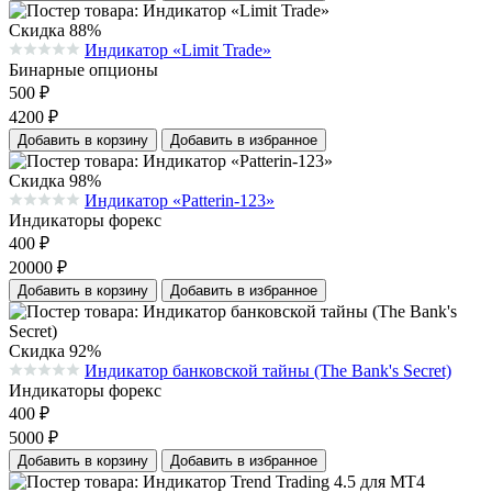
Скидка 88%
Индикатор «Limit Trade»
Средняя оценка 0.0 из 5 на основании 0 голосов
Бинарные опционы
500
₽
4200
₽
Добавить в корзину
Добавить в избранное
Скидка 98%
Индикатор «Patterin-123»
Средняя оценка 0.0 из 5 на основании 0 голосов
Индикаторы форекс
400
₽
20000
₽
Добавить в корзину
Добавить в избранное
Скидка 92%
Индикатор банковской тайны (The Bank's Secret)
Средняя оценка 0.0 из 5 на основании 0 голосов
Индикаторы форекс
400
₽
5000
₽
Добавить в корзину
Добавить в избранное