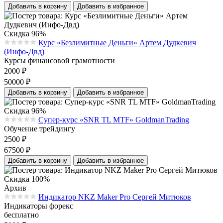
Добавить в корзину
Добавить в избранное
Скидка 96%
Курс «Безлимитные Деньги» Артем Дудкевич
Средняя оценка 0.0 из 5 на основании 0 голосов
(Инфо-Двд)
Курсы финансовой грамотности
2000
₽
50000
₽
Добавить в корзину
Добавить в избранное
Скидка 96%
Супер-курс «SNR TL MTF» GoldmanTrading
Средняя оценка 0.0 из 5 на основании 0 голосов
Обучение трейдингу
2500
₽
67500
₽
Добавить в корзину
Добавить в избранное
Скидка 100%
Архив
Индикатор NKZ Maker Pro Сергей Митюков
Средняя оценка 0.0 из 5 на основании 0 голосов
Индикаторы форекс
бесплатно