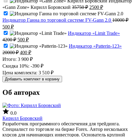
Индикатор
Первоначальная
Текущая
«Gann Zone» Кирилл Боровский
35750
₽
2500
₽
цена
цена:
составляла
2500 ₽.
Индикатор Ганна по торговой системе FV-Gann 2.0
10000
₽
35750 ₽.
Первоначальная
Текущая
500
₽
цена
цена:
Индикатор «Limit Trade»
составляла
500 ₽.
Первоначальная
Текущая
4200
₽
500
₽
10000 ₽.
цена
цена:
Индикатор «Patterin-123»
составляла
500 ₽.
Первоначальная
Текущая
20000
₽
400
₽
4200 ₽.
цена
цена:
Итого:
3 900 ₽
составляла
400 ₽.
Скидка 10%:
-390 ₽
20000 ₽.
Цена комплекта:
3 510 ₽
Добавить комплект в корзину
Об авторах
0.0
Кирилл Боровский
Разработчик программного обеспечения для трейдинга.
Специалист по торговле на бирже Forex. Автор нескольких
курсов для начинающих инвесторов. Основатель крупной