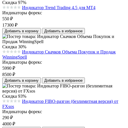
Скидка 97%
Индикатор Trend Trading 4.5 для MT4
Средняя оценка 0.0 из 5 на основании 0 голосов
Индикаторы форекс
550
₽
17300
₽
Добавить в корзину
Добавить в избранное
Скидка 30%
Индикатор Скачков Объема Покупок и Продаж
Средняя оценка 0.0 из 5 на основании 0 голосов
WinningSpell
Индикаторы форекс
5990
₽
8500
₽
Добавить в корзину
Добавить в избранное
Скидка 93%
Индикатор FIBO-разгон (безлимитная версия) от
Средняя оценка 0.0 из 5 на основании 0 голосов
FXsos
Индикаторы форекс
290
₽
4000
₽