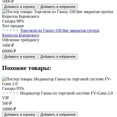
5000
₽
Добавить в корзину
Добавить в избранное
Скидка 98%
Хит продаж
Торговля по Ганну. Off-line закрытая группа
Средняя оценка 0.0 из 5 на основании 0 голосов
Кирилла Боровского
Обучение трейдингу
1000
₽
60000
₽
Добавить в корзину
Добавить в избранное
Похожие товары:
Скидка 95%
Индикатор Ганна по торговой системе FV-Gann 2.0
Средняя оценка 0.0 из 5 на основании 0 голосов
VIP
500
₽
10000
₽
Добавить в корзину
Добавить в избранное