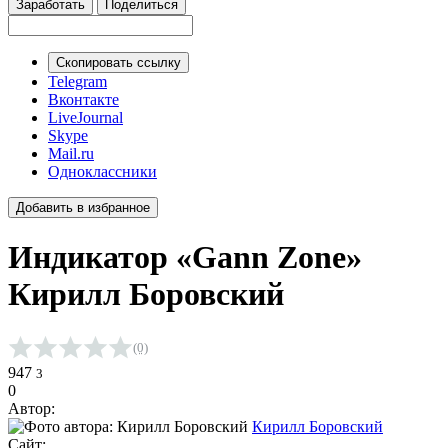
Заработать
Поделиться
Скопировать ссылку
Telegram
Вконтакте
LiveJournal
Skype
Mail.ru
Одноклассники
Добавить в избранное
Индикатор «Gann Zone»
Кирилл Боровский
(0)
Средняя оценка 0.0 из 5 на основании 0 голосов
947
3
0
Автор:
Кирилл Боровский
Сайт: