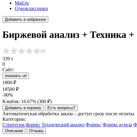
Mail.ru
Одноклассники
Добавить в избранное
Биржевой анализ + Техника + 
(0)
Средняя оценка 0.0 из 5 на основании 0 голосов
339
0
0
Сайт:
показать url
1800
₽
18500
₽
-90%
Кэшбэк: 16.67% (
300
₽
)
Добавить в корзину
Есть вопросы?
Автоматическая обработка заказа – доступ сразу после оплаты.
Категории:
Стратегии форекс
Технический анализ
Форекс
Форекс курсы
Ф
Описание
Отзывы