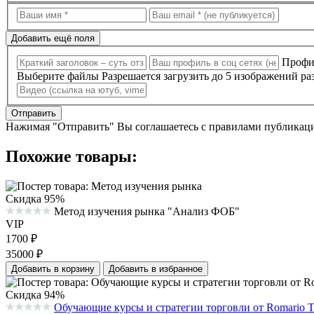
Добавить ещё поля
Профил
Выберите файлы
Разрешается загрузить до 5 изображений ра
Отправить
Нажимая "Отправить" Вы соглашаетесь с правилами публикации
Похожие товары:
Скидка 95%
Метод изучения рынка "Анализ ФОБ"
Средняя оценка 0.0 из 5 на основании 0 голосов
VIP
1700
₽
35000
₽
Добавить в корзину
Добавить в избранное
Скидка 94%
Обучающие курсы и стратегии торговли от Romario T
Средняя оценка 0.0 из 5 на основании 0 голосов