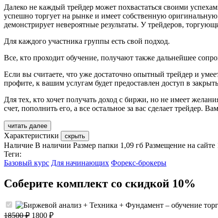
Далеко не каждый трейдер может похвастаться своими успехами
успешно торгует на рынке и имеет собственную оригинальную 
демонстрирует невероятные результаты. У трейдеров, торгующих
Для каждого участника группы есть свой подход.
Все, кто проходит обучение, получают также дальнейшее сопр
Если вы считаете, что уже достаточно опытный трейдер и умее
профите, к вашим услугам будет предоставлен доступ в закрыт
Для тех, кто хочет получать доход с биржи, но не имеет желан
счет, пополнить его, а все остальное за вас сделает трейдер. Ва
читать далее
Характеристики
скрыть
Наличие
В наличии
Размер папки
1,09 гб
Размещение на сайте
Теги:
Базовый курс
Для начинающих
Форекс-брокеры
Соберите комплект со скидкой 10%
Первоначальная
Текущая
18500
₽
1800
₽