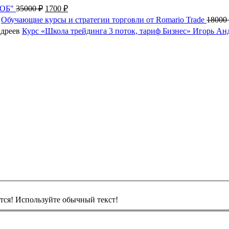
Первоначальная
Текущая
ФОБ"
35000
₽
1700
₽
цена
цена:
Обучающие курсы и стратегии торговли от Romario Trade
18000
составляла
1700 ₽.
Курс «Школа трейдинга 3 поток, тариф Бизнес» Игорь Ан
35000 ₽.
ся! Используйте обычный текст!